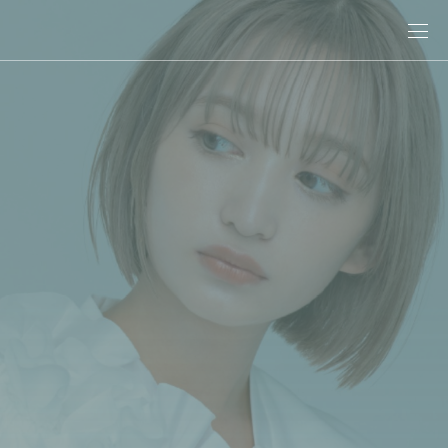
關於娜普菈
最新消息
商品情報
專業染髮
專業燙髮
沙龍系統式護髮
居家洗護
造型系列
其他商品
美髮課程