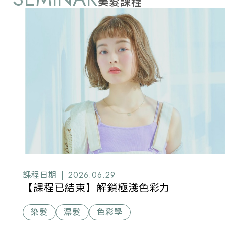
美髮課程
課程日期 |
2026.06.29
【課程已結束】解鎖極淺色彩力
染髮
漂髮
色彩學