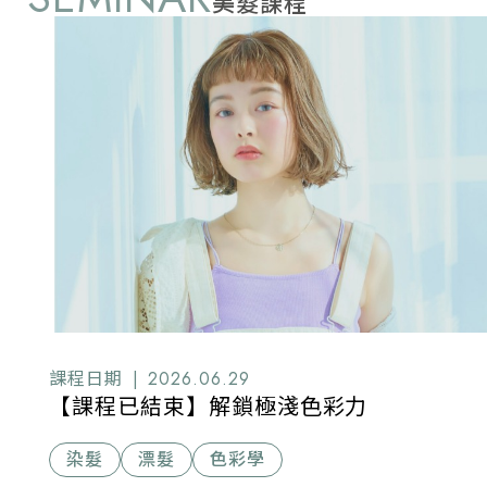
美髮課程
課程日期 |
2026.06.29
【課程已結束】解鎖極淺色彩力
染髮
漂髮
色彩學