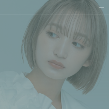
關於娜普菈
最新消息
商品情報
專業染髮
專業燙髮
沙龍系統式護髮
居家洗護
造型系列
其他商品
美髮課程