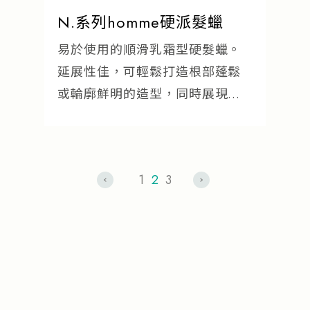
N.系列homme硬派髮蠟
易於使用的順滑乳霜型硬髮蠟。
延展性佳，可輕鬆打造根部蓬鬆
或輪廓鮮明的造型，同時展現細
緻的髮束感。
1
2
3