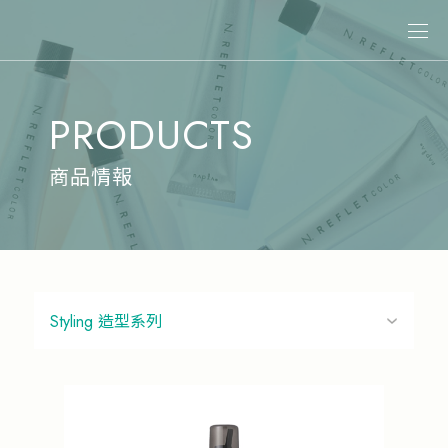
關於娜普菈
PRODUCTS
最新消息
商品情報
商品情報
專業染髮
專業燙髮
沙龍系統式護髮
居家洗護
造型系列
其他商品
美髮課程