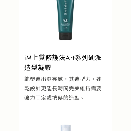
iM上質修護法Art系列硬派
造型凝膠
能塑造出濕亮感，其造型力・速
乾設計更能長時間完美維持需要
強力固定或捲髮的造型。