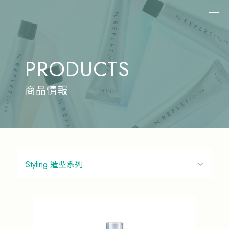
關於娜普菈
PRODUCTS
最新消息
商品情報
商品情報
專業染髮
專業燙髮
沙龍系統式護髮
居家洗護
造型系列
其他商品
美髮課程