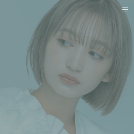
關於娜普菈
最新消息
商品情報
專業染髮
專業燙髮
沙龍系統式護髮
居家洗護
造型系列
其他商品
美髮課程