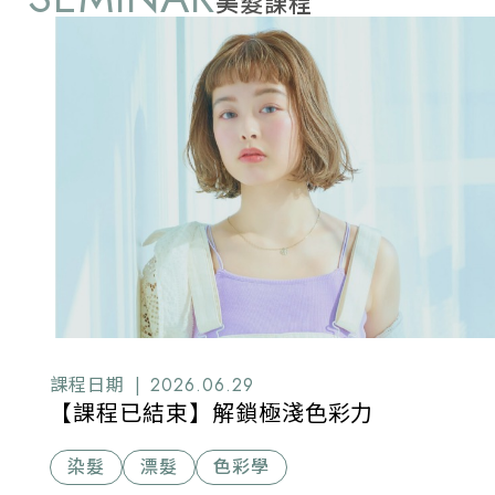
美髮課程
課程日期 |
2026.06.29
【課程已結束】解鎖極淺色彩力
染髮
漂髮
色彩學