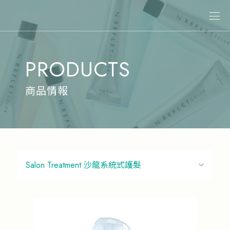
關於娜普菈
PRODUCTS
最新消息
商品情報
商品情報
專業染髮
專業燙髮
沙龍系統式護髮
居家洗護
造型系列
其他商品
美髮課程