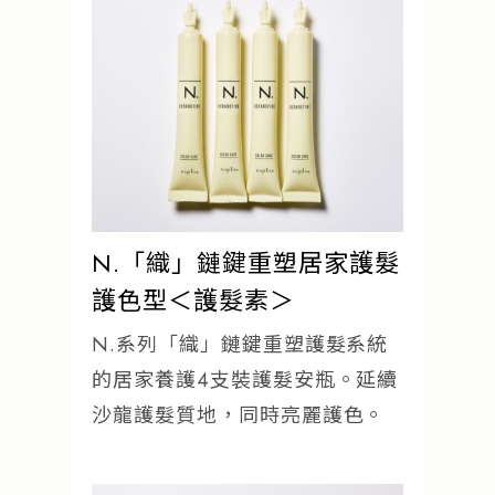
N.「織」鏈鍵重塑居家護髮
護色型＜護髮素＞
N.系列「織」鏈鍵重塑護髮系統
的居家養護4支裝護髮安瓶。延續
沙龍護髮質地，同時亮麗護色。