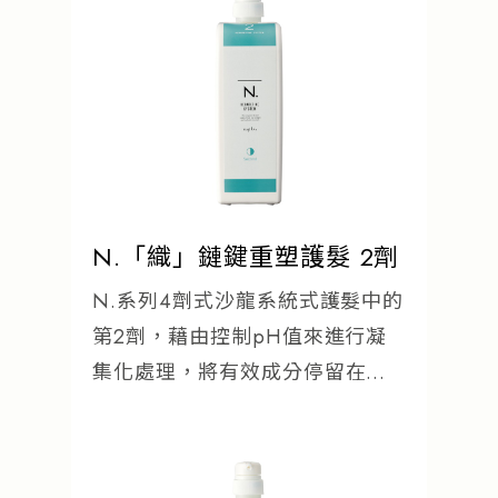
N.「織」鏈鍵重塑護髮 2劑
N.系列4劑式沙龍系統式護髮中的
第2劑，藉由控制pH值來進行凝
集化處理，將有效成分停留在髮
絲內部。