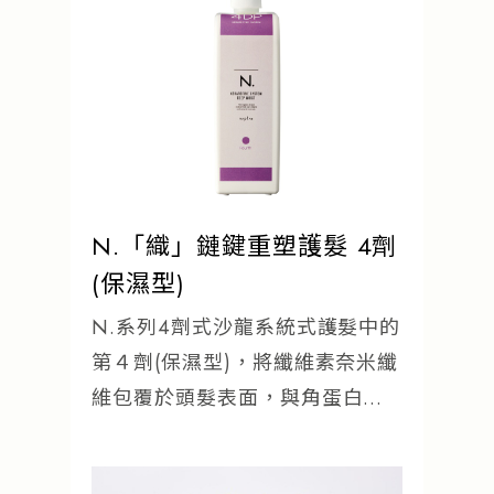
N.「織」鏈鍵重塑護髮 4劑
(保濕型)
N.系列4劑式沙龍系統式護髮中的
第４劑(保濕型)，將纖維素奈米纖
維包覆於頭髮表面，與角蛋白一
起鎖住水分。