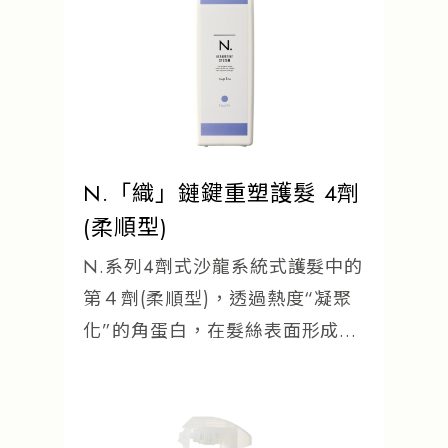
N.「織」鏈鍵重塑護髮 4劑
(柔順型)
N.系列4劑式沙龍系統式護髮中的
第４劑(柔順型)，透過熱度“凝聚
化”的角蛋白，在髮絲表面形成保
護膜。