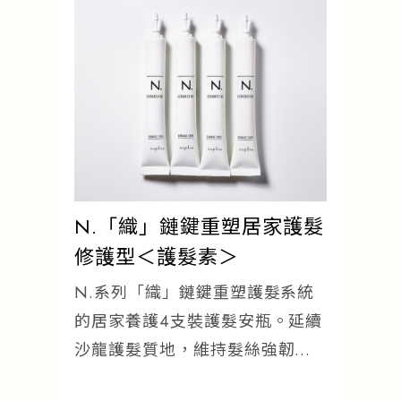
N.「織」鏈鍵重塑居家護髮
修護型＜護髮素＞
N.系列「織」鏈鍵重塑護髮系統
的居家養護4支裝護髮安瓶。延續
沙龍護髮質地，維持髮絲強韌度
與滑順感。