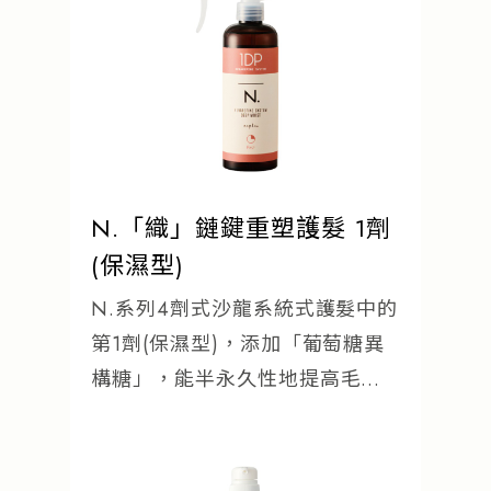
N.「織」鏈鍵重塑護髮 1劑
(保濕型)
N.系列4劑式沙龍系統式護髮中的
第1劑(保濕型)，添加「葡萄糖異
構糖」，能半永久性地提高毛髮
的保水力。