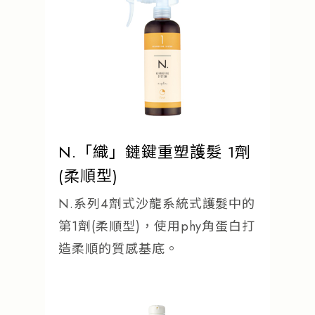
流行趨勢
產品通路
人才招募
N.「織」鏈鍵重塑護髮 1劑
(柔順型)
N.系列4劑式沙龍系統式護髮中的
第1劑(柔順型)，使用phy角蛋白打
造柔順的質感基底。