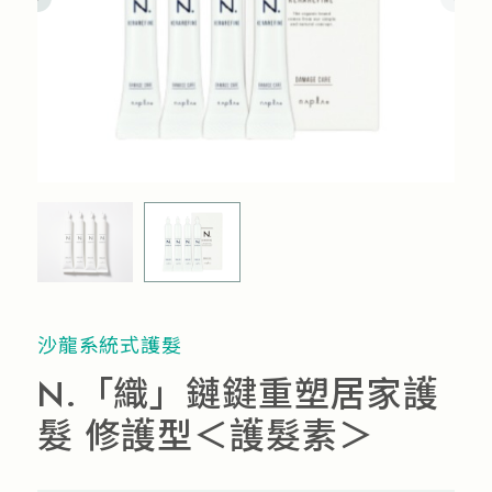
流行趨勢
產品通路
人才招募
沙龍系統式護髮
N.「織」鏈鍵重塑居家護
髮 修護型＜護髮素＞