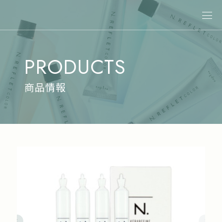
關於娜普菈
PRODUCTS
最新消息
商品情報
商品情報
專業染髮
專業燙髮
沙龍系統式護髮
居家洗護
造型系列
其他商品
美髮課程