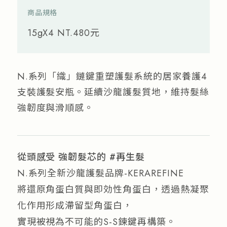
商品規格
15gX4 NT.480元
N.系列「織」鏈鍵重塑護髮系統的居家養護4
支裝護髮安瓶。延續沙龍護髮質地，維持髮絲
強韌度與滑順感。
從頭感受 強韌髮芯的 #再生髮
N.系列全新沙龍護髮品牌-KERAREFINE
將還原角蛋白質與即効性角蛋白，透過熱凝聚
化作用形成滯留型角蛋白，
實現被視為不可能的S-S鍊鍵再構築。