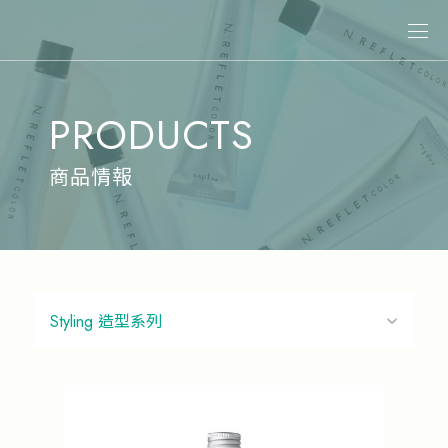
關於娜普菈
PRODUCTS
最新消息
商品情報
商品情報
專業染髮
專業燙髮
沙龍系統式護髮
居家洗護
造型系列
其他商品
美髮課程