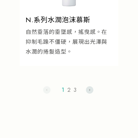
N.系列水潤泡沫慕斯
自然垂落的垂墜感，搖曳感。在
抑制毛躁不僵硬，展現出光澤與
水潤的捲髮造型。
1
2
3