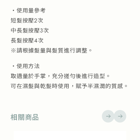
・使用量參考
短髮按壓2次
中長髮按壓3次
長髮按壓4次
※請根據髮量與髮質進行調整。
・使用方法
取適量於手掌，充分搓勻後進行造型。
可在濕髮與乾髮時使用，賦予半濕潤的質感。
相關商品