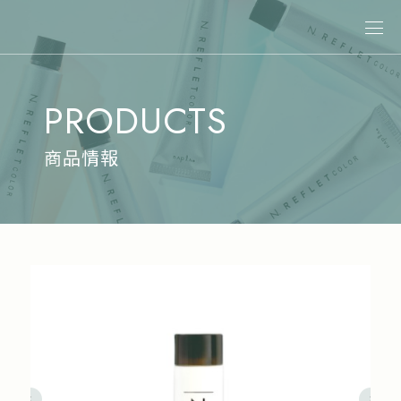
關於娜普菈
PRODUCTS
最新消息
商品情報
商品情報
專業染髮
專業燙髮
沙龍系統式護髮
居家洗護
造型系列
其他商品
美髮課程