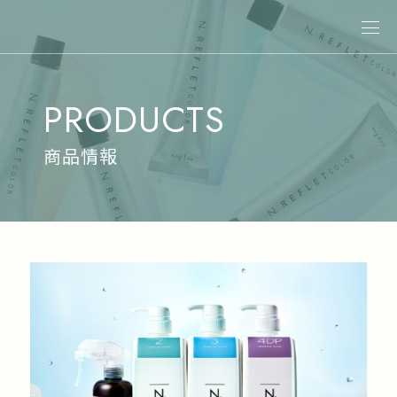
關於娜普菈
PRODUCTS
最新消息
商品情報
商品情報
專業染髮
專業燙髮
沙龍系統式護髮
居家洗護
造型系列
其他商品
美髮課程