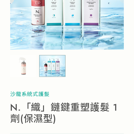
流行趨勢
產品通路
人才招募
沙龍系統式護髮
N.「織」鏈鍵重塑護髮 1
劑(保濕型)