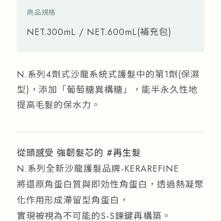
商品規格
NET.300mL / NET.600mL(補充包)
N.系列4劑式沙龍系統式護髮中的第1劑(保濕
型)，添加「葡萄糖異構糖」，能半永久性地
提高毛髮的保水力。
從頭感受 強韌髮芯的 #再生髮
N.系列全新沙龍護髮品牌-KERAREFINE
將還原角蛋白質與即効性角蛋白，透過熱凝聚
化作用形成滯留型角蛋白，
實現被視為不可能的S-S鍊鍵再構築。