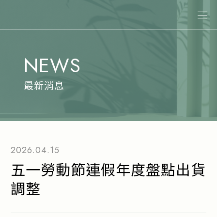
關於娜普菈
NEWS
最新消息
商品情報
最新消息
專業染髮
專業燙髮
沙龍系統式護髮
2026.04.15
居家洗護
五一勞動節連假年度盤點出貨
造型系列
調整
其他商品
美髮課程