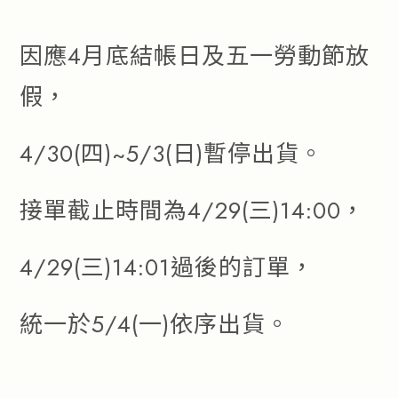
流行趨勢
因應4月底結帳日及五一勞動節放
產品通路
假，
人才招募
4/30(四)~5/3(日)暫停出貨。
接單截止時間為4/29(三)14:00，
4/29(三)14:01過後的訂單，
統一於5/4(一)依序出貨。