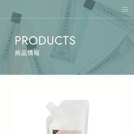
關於娜普菈
PRODUCTS
最新消息
商品情報
商品情報
專業染髮
專業燙髮
沙龍系統式護髮
居家洗護
造型系列
其他商品
美髮課程