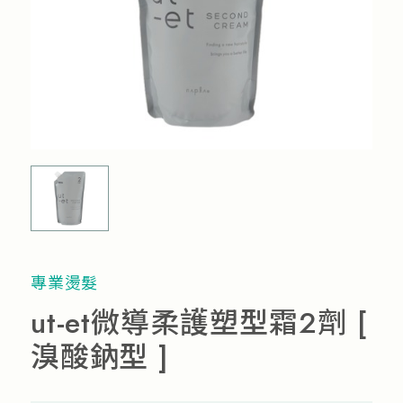
流行趨勢
產品通路
人才招募
專業燙髮
ut-et微導柔護塑型霜2劑 [
溴酸鈉型 ]