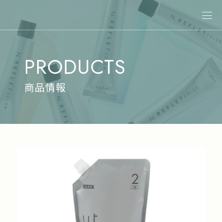
關於娜普菈
PRODUCTS
最新消息
商品情報
商品情報
專業染髮
專業燙髮
沙龍系統式護髮
居家洗護
造型系列
其他商品
美髮課程