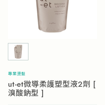
流行趨勢
產品通路
人才招募
專業燙髮
ut-et微導柔護塑型液2劑 [
溴酸鈉型 ]