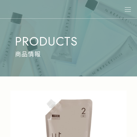
關於娜普菈
PRODUCTS
最新消息
商品情報
商品情報
專業染髮
專業燙髮
沙龍系統式護髮
居家洗護
造型系列
其他商品
美髮課程