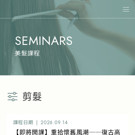
關於娜普菈
SEMINARS
最新消息
商品情報
美髮課程
專業染髮
專業燙髮
沙龍系統式護髮
剪髮
居家洗護
造型系列
其他商品
課程日期 |
2026.09.14
【即將開課】重拾懷舊風潮──復古高
美髮課程