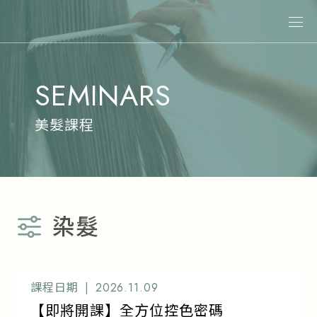
關於娜普菈
SEMINARS
最新消息
商品情報
美髮課程
專業染髮
專業燙髮
沙龍系統式護髮
染髮
居家洗護
造型系列
其他商品
課程日期 |
2026.11.09
【即將開課】全方位控色密碼
美髮課程