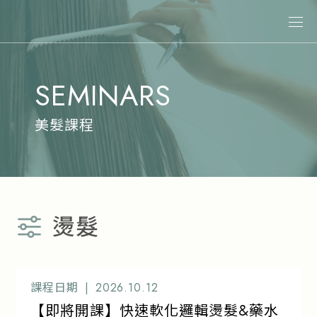
關於娜普菈
SEMINARS
最新消息
商品情報
美髮課程
專業染髮
專業燙髮
沙龍系統式護髮
燙髮
居家洗護
造型系列
其他商品
課程日期 |
2026.10.12
【即將開課】快速軟化邏輯燙髮&藥水
美髮課程