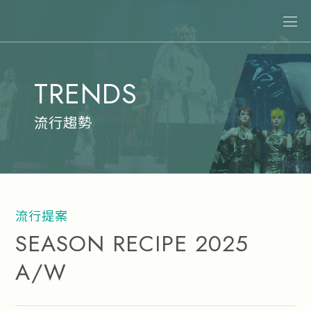
關於娜普菈
TRENDS
最新消息
商品情報
流行趨勢
專業染髮
專業燙髮
沙龍系統式護髮
流行提案
居家洗護
SEASON RECIPE 2025
造型系列
A/W
其他商品
美髮課程