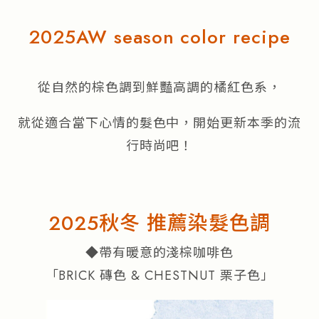
流行趨勢
2025AW season color recipe
產品通路
人才招募
從自然的棕色調到鮮豔高調的橘紅色系，
就從適合當下心情的髮色中，開始更新本季的流
行時尚吧！
2025秋冬 推薦染髮色調
◆帶有暖意的淺棕咖啡色
「BRICK 磚色 & CHESTNUT 栗子色」