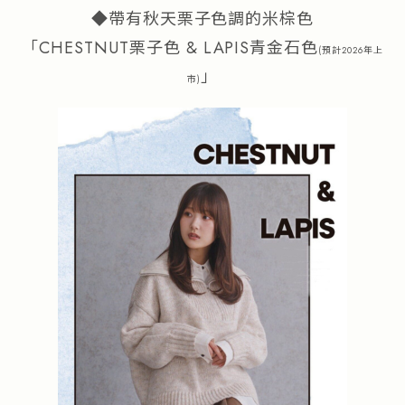
◆帶有秋天栗子色調的米棕色
「CHESTNUT栗子色 & LAPIS青金石色
(預計2026年上
」
市)