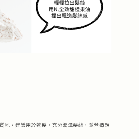
油質地。建議用於乾髮，充分潤澤髮絲，並營造想