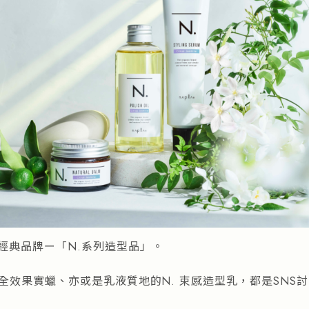
經典品牌ー「N.系列造型品」。
 全效果實蠟、亦或是乳液質地的N. 束感造型乳，都是SNS