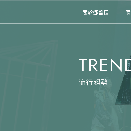
關於娜普菈
最
TREN
流行趨勢