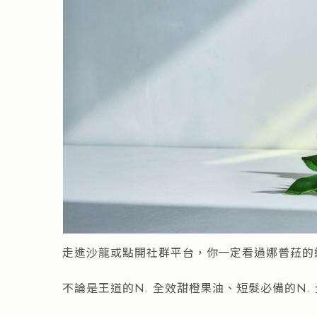
走進沙龍或點開社群平台，你一定看過娜普菈的
不論是王道的N. 全效甜橙果油、短髮必備的N.