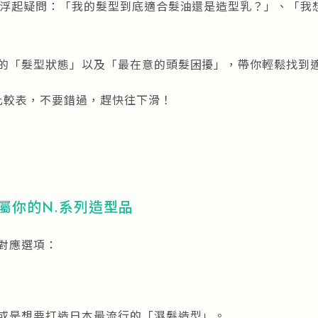
免浮起疑問：「我的髮型到底適合髮油還是造型乳？」、「我
的「髮型狀態」以及「最在意的頭髮困擾」，帶你輕鬆找到適
比較表，不要錯過，趕快往下滑！
屬你的N.系列造型品
對應選項：
或是想要打造日本最流行的「濕髮造型」。