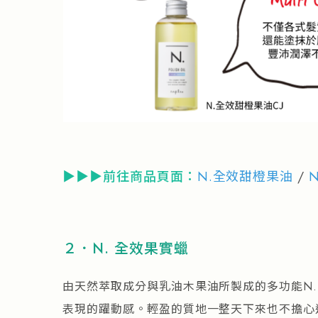
▶▶▶前往商品頁面：
N.全效甜橙果油
/
２．N. 全效果實蠟
由天然萃取成分與乳油木果油所製成的多功能N
表現的躍動感。輕盈的質地一整天下來也不擔心