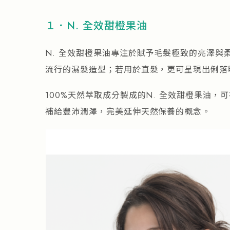
１．N. 全效甜橙果油
N. 全效甜橙果油專注於賦予毛髮極致的亮澤
流行的濕髮造型；若用於直髮，更可呈現出俐落
100%天然萃取成分製成的N. 全效甜橙果油
補給豐沛潤澤，完美延伸天然保養的概念。