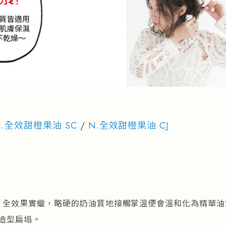
N.全效甜橙果油 SC
/
N.全效甜橙果油 CJ
. 全效果實蠟，略硬的奶油質地接觸掌溫便會溫和化為精華
造型扁塌。