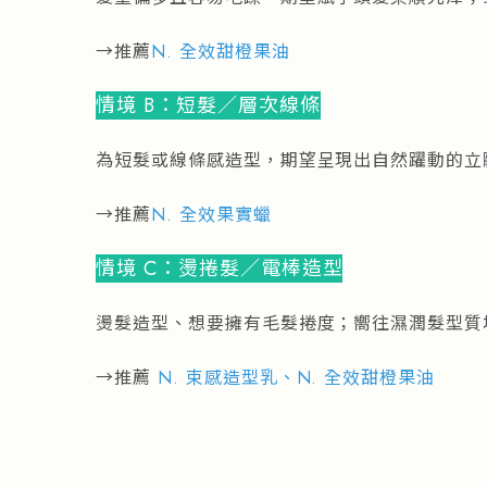
→推薦
N. 全效甜橙果油
情境 B：短髮／層次線條
為短髮或線條感造型，期望呈現出自然躍動的立
→推薦
N. 全效果實蠟
情境 C：燙捲髮／電棒造型
燙髮造型、想要擁有毛髮捲度；嚮往濕潤髮型質
→推薦
N. 束感造型乳
、
N. 全效甜橙果油