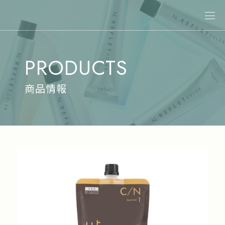
關於娜普菈
PRODUCTS
最新消息
商品情報
商品情報
專業染髮
專業燙髮
沙龍系統式護髮
居家洗護
造型系列
其他商品
美髮課程