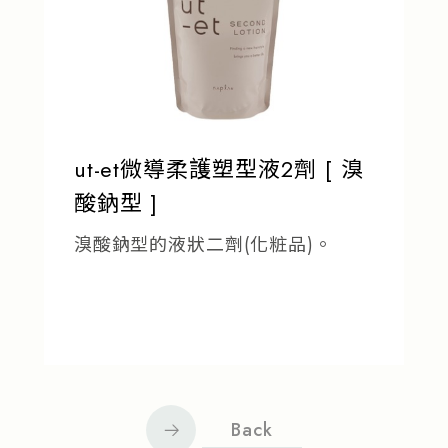
ut-et微導柔護塑型液2劑 [ 溴
酸鈉型 ]
溴酸鈉型的液狀二劑(化粧品)。
Back