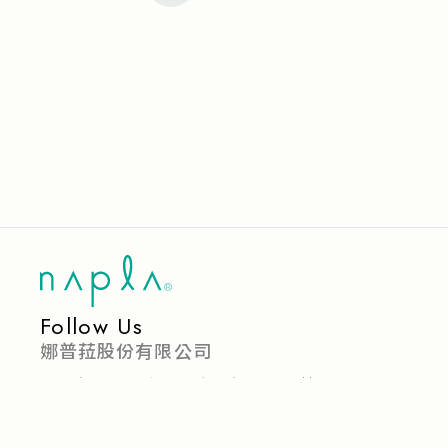
Follow Us
娜普菈股份有限公司
台北市中山區建國北路一段126號6樓
(02)25058080
本站條款